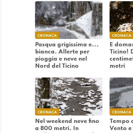
CRONACA
CRONACA
Pasqua grigissima e...
E doman
bianca. Allerte per
Ticino! 
pioggia e neve nel
centimet
Nord del Ticino
metri
CRONACA
CRONACA
Nel weekend neve fino
Tempo d
a 800 metri. In
Vento e 