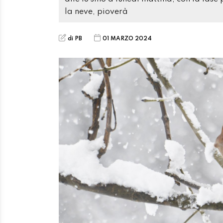
la neve, pioverà
di PB
01 MARZO 2024