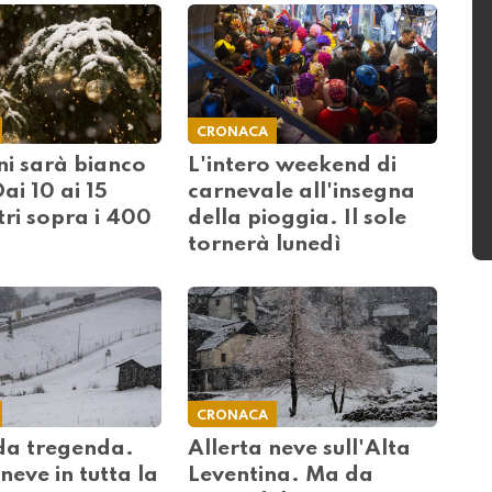
CRONACA
i sarà bianco
L'intero weekend di
Dai 10 ai 15
carnevale all'insegna
ri sopra i 400
della pioggia. Il sole
tornerà lunedì
CRONACA
a tregenda.
Allerta neve sull'Alta
neve in tutta la
Leventina. Ma da