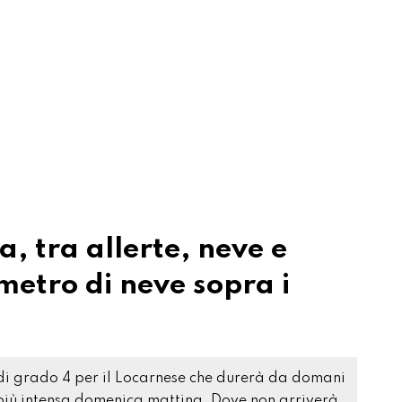
 tra allerte, neve e
metro di neve sopra i
i grado 4 per il Locarnese che durerà da domani
e più intensa domenica mattina. Dove non arriverà