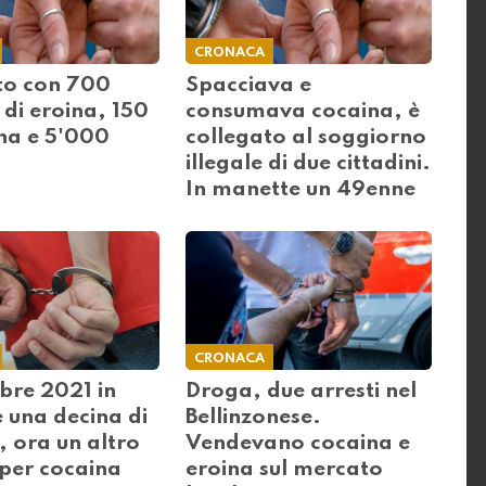
CRONACA
to con 700
Spacciava e
di eroina, 150
consumava cocaina, è
ina e 5'000
collegato al soggiorno
illegale di due cittadini.
In manette un 49enne
CRONACA
bre 2021 in
Droga, due arresti nel
 una decina di
Bellinzonese.
 ora un altro
Vendevano cocaina e
 per cocaina
eroina sul mercato