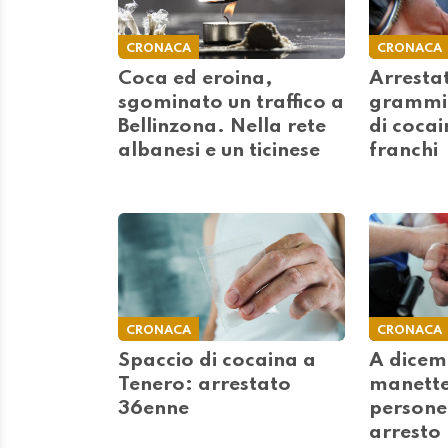
CRONACA
CRONACA
Coca ed eroina,
Arresta
sgominato un traffico a
grammi 
Bellinzona. Nella rete
di coca
albanesi e un ticinese
franchi
CRONACA
CRONACA
Spaccio di cocaina a
A dicem
Tenero: arrestato
manette
36enne
persone,
arresto