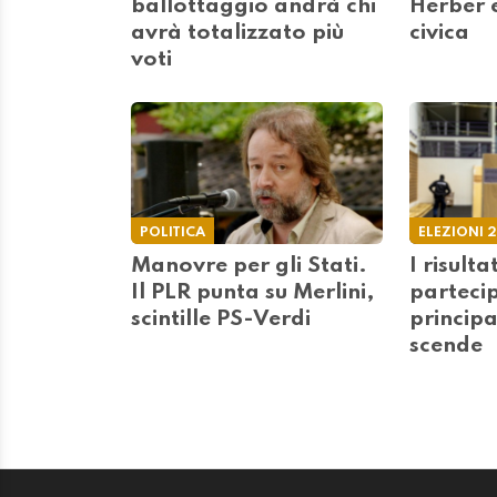
ballottaggio andrà chi
Herber e
avrà totalizzato più
civica
voti
POLITICA
ELEZIONI 
Manovre per gli Stati.
I risulta
Il PLR punta su Merlini,
parteci
scintille PS-Verdi
principa
scende