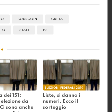
IO
BOURGOIN
GRETA
ITO
STATI
PS
ELEZIONI FEDERALI 2019
a dei 151:
Liste, si danno i
 elezione da
numeri. Ecco il
 Ci sono anche
sorteggio