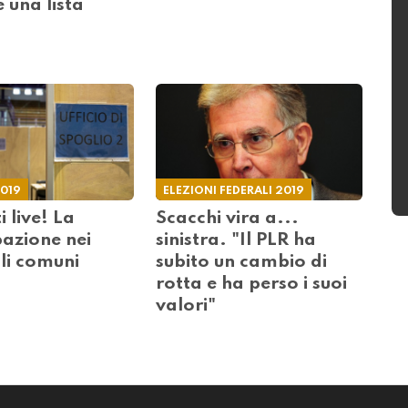
 una lista
2019
ELEZIONI FEDERALI 2019
ti live! La
Scacchi vira a...
pazione nei
sinistra. "Il PLR ha
li comuni
subito un cambio di
rotta e ha perso i suoi
valori"