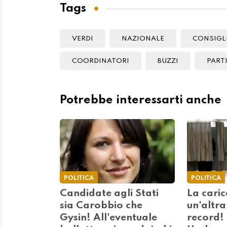
Tags
VERDI
NAZIONALE
CONSIGL
COORDINATORI
BUZZI
PART
Potrebbe interessarti anche
POLITICA
POLITICA
Candidate agli Stati
La caric
sia Carobbio che
un'altra
Gysin! All'eventuale
record!