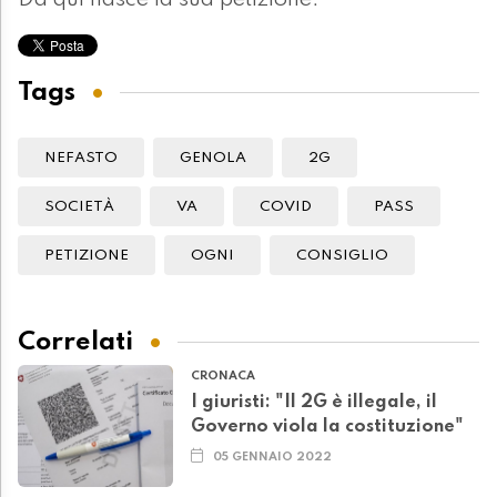
Da qui nasce la sua petizione.
Tags
NEFASTO
GENOLA
2G
SOCIETÀ
VA
COVID
PASS
PETIZIONE
OGNI
CONSIGLIO
Correlati
CRONACA
I giuristi: "Il 2G è illegale, il
Governo viola la costituzione"
05 GENNAIO 2022