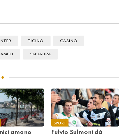
INTER
TICINO
CASINÒ
CAMPO
SQUADRA
SPORT
nici amano
Fulvio Sulmoni dà