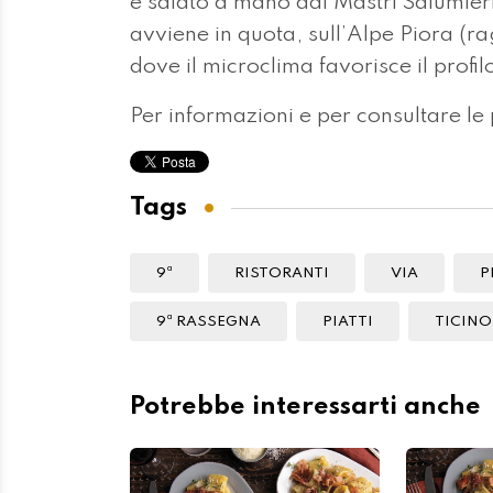
e salato a mano dai Mastri Salumieri
avviene in quota, sull’Alpe Piora (ra
dove il microclima favorisce il profi
Per informazioni e per consultare le
Tags
9ª
RISTORANTI
VIA
P
9ª RASSEGNA
PIATTI
TICINO
Potrebbe interessarti anche