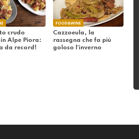
NE
FOOD&WINE
tto crudo
Cazzoeula, la
 in Alpe Piora:
rassegna che fa più
a da record!
goloso l’inverno