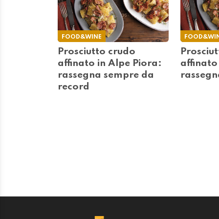
FOOD&WINE
FOOD&WI
Prosciutto crudo
Prosciu
affinato in Alpe Piora:
affinato
rassegna sempre da
rassegn
record