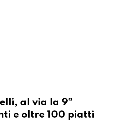
lli, al via la 9ª
ti e oltre 100 piatti
o