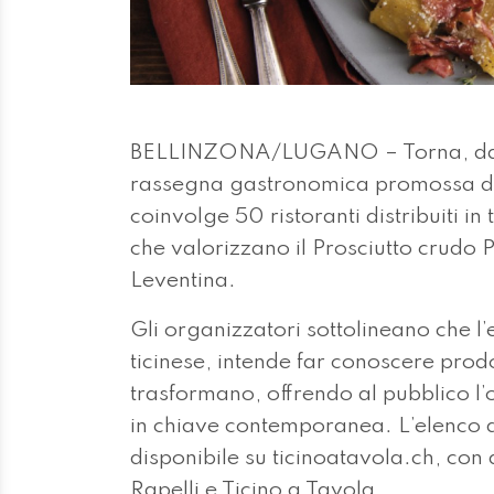
BELLINZONA/LUGANO – Torna, dal 3
rassegna gastronomica promossa da T
coinvolge 50 ristoranti distribuiti in
che valorizzano il Prosciutto crudo Pi
Leventina.
Gli organizzatori sottolineano che l
ticinese, intende far conoscere prodott
trasformano, offrendo al pubblico l’o
in chiave contemporanea. L’elenco de
disponibile su ticinoatavola.ch, con 
Rapelli e Ticino a Tavola.