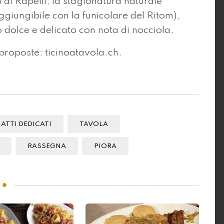
 di Rapelli; la stagionatura naturale
ggiungibile con la funicolare del Ritom),
lo dolce e delicato con nota di nocciola.
 proposte: ticinoatavola.ch.
IATTI DEDICATI
TAVOLA
RASSEGNA
PIORA