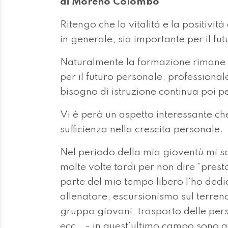
di Moreno Colombo*
Ritengo che la vitalità e la positivi
in generale, sia importante per il fu
Naturalmente la formazione rimane 
per il futuro personale, professionale
bisogno di istruzione continua poi per
Vi è però un aspetto interessante ch
sufficienza nella crescita personale.
Nel periodo della mia gioventù mi s
molte volte tardi per non dire “pres
parte del mio tempo libero l’ho dedi
allenatore, escursionismo sul terreno
gruppo giovani, trasporto delle per
ecc… - in quest’ultimo campo sono a