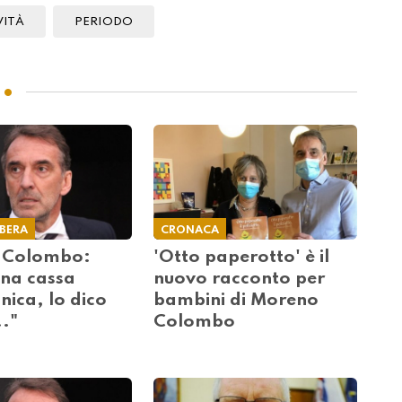
VITÀ
PERIODO
IBERA
CRONACA
 Colombo:
'Otto paperotto' è il
una cassa
nuovo racconto per
nica, lo dico
bambini di Moreno
."
Colombo