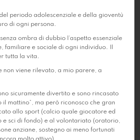
tà del periodo adolescenziale e della gioventù
turo di ogni persona.
senza ombra di dubbio l’aspetto essenziale
, familiare e sociale di ogni individuo. Il
 tutta la vita.
e non viene rilevato, a mio parere, a
ono sicuramente divertito e sono rincasato
to il mattino”, ma però riconosco che gran
cato allo sport (calcio quale giocatore ed
 e sci di fondo) e al volontariato (oratorio,
sone anziane, sostegno ai meno fortunati
ncora molto attivo).