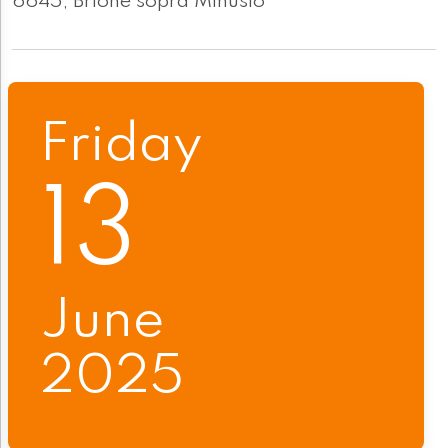
6645, Brione sopra Minusio
Friday
13
June
2025