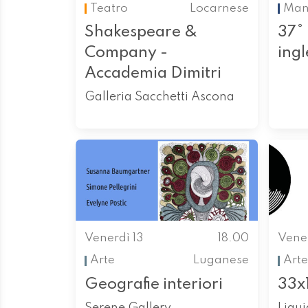
Teatro
Locarnese
Mani
Shakespeare &
37°
Company -
ingl
Accademia Dimitri
Galleria Sacchetti Ascona
Venerdì 13
18.00
Vener
Arte
Luganese
Arte
Geografie interiori
33x
Serene Gallery
Liqu