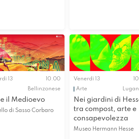
dì 13
10.00
Venerdì 13
1
Bellinzonese
Arte
Lugan
re il Medioevo
Nei giardini di Hess
tra compost, arte e
llo di Sasso Corbaro
consapevolezza
Museo Hermann Hesse