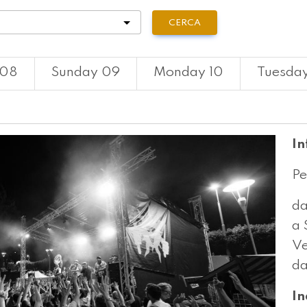
tà
CERCA
 08
Sunday 09
Monday 10
Tuesday
In
Pe
da
a 
Ve
da
In