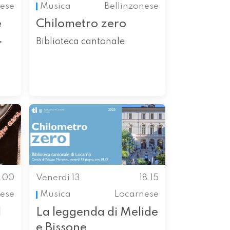
ese
Musica
Bellinzonese
e
Chilometro zero
.
Biblioteca cantonale
8.00
Venerdì 13
18.15
nese
Musica
Locarnese
l
La leggenda di Melide
e Bissone