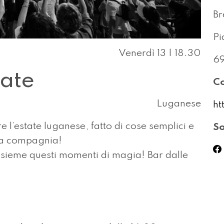
B
Pi
Venerdì 13 | 18.30
69
ate
Co
Luganese
ht
l’estate luganese, fatto di cose semplici e
So
na compagnia!
nsieme questi momenti di magia! Bar dalle