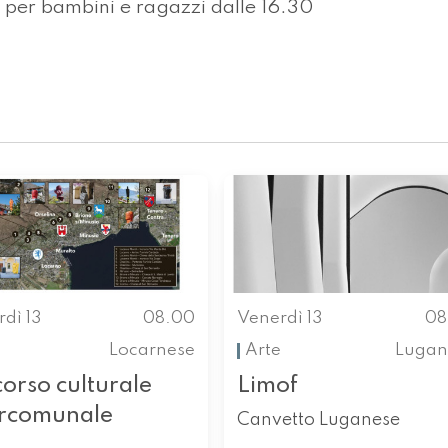
per bambini e ragazzi dalle 16.30
dì 13
08.00
Venerdì 13
08
Locarnese
Arte
Lugan
orso culturale
Limof
ercomunale
Canvetto Luganese