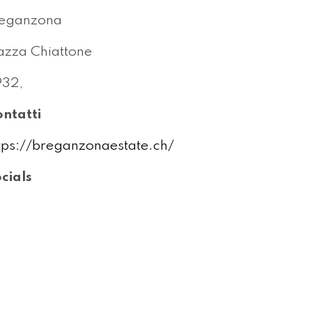
reganzona
azza Chiattone
32,
ntatti
tps://breganzonaestate.ch/
cials