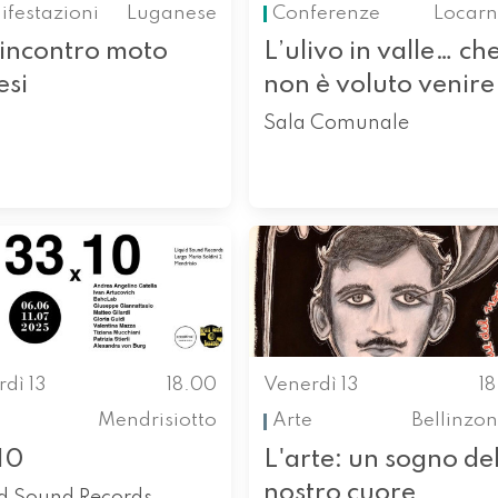
festazioni
Luganese
Conferenze
Locarn
 incontro moto
L’ulivo in valle… ch
esi
non è voluto venire
Sala Comunale
dì 13
18.00
Venerdì 13
1
Mendrisiotto
Arte
Bellinzo
10
L'arte: un sogno de
nostro cuore
id Sound Records