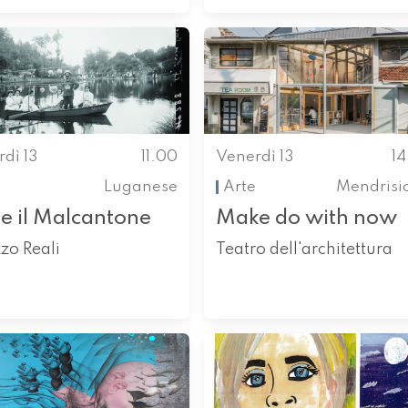
dì 13
11.00
Venerdì 13
1
Luganese
Arte
Mendrisi
re il Malcantone
Make do with now
zo Reali
Teatro dell'architettura