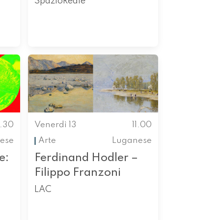
SpazioReale
0.30
Venerdì 13
11.00
ese
Arte
Luganese
e:
Ferdinand Hodler –
Filippo Franzoni
LAC