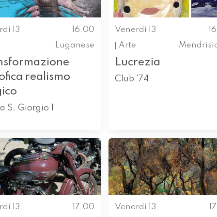
dì 13
16.00
Venerdì 13
1
Luganese
Arte
Mendrisi
nsformazione
Lucrezia
sofica realismo
Club '74
ico
a S. Giorgio 1
dì 13
17.00
Venerdì 13
1