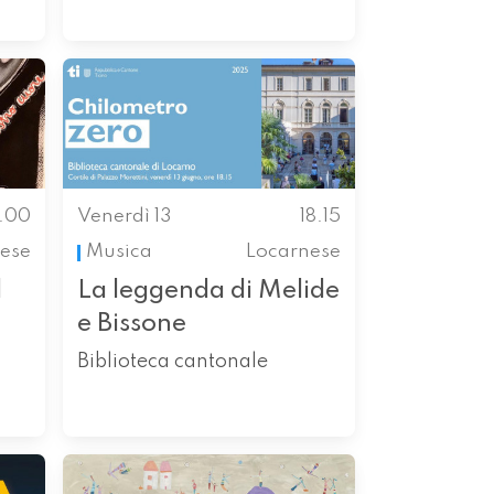
8.00
Venerdì 13
18.15
nese
Musica
Locarnese
l
La leggenda di Melide
e Bissone
Biblioteca cantonale