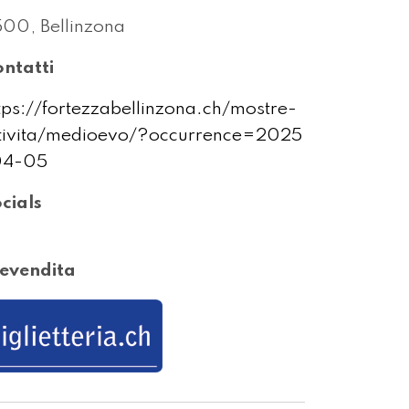
00, Bellinzona
ntatti
tps://fortezzabellinzona.ch/mostre-
tivita/medioevo/?occurrence=2025
04-05
cials
evendita