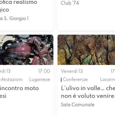
sofica realismo
Club '74
ico
a S. Giorgio 1
dì 13
17.00
Venerdì 13
1
festazioni
Luganese
Conferenze
Locarn
 incontro moto
L’ulivo in valle… ch
esi
non è voluto venire
Sala Comunale