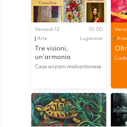
Venerdì 13
10.00
Vener
Arte
Luganese
Arte
Tre visioni,
Olt
un'armonia
Caste
Casa anziani malcantonese