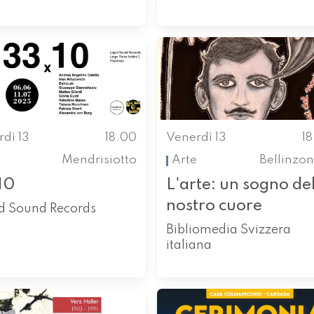
dì 13
18.00
Venerdì 13
1
Mendrisiotto
Arte
Bellinzo
10
L'arte: un sogno de
nostro cuore
id Sound Records
Bibliomedia Svizzera
italiana