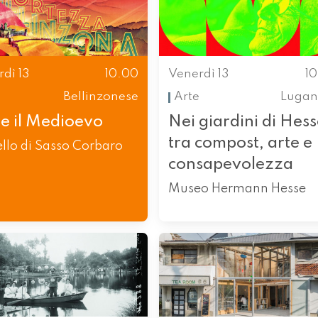
dì 13
10.00
Venerdì 13
1
Bellinzonese
Arte
Lugan
re il Medioevo
Nei giardini di Hess
tra compost, arte e
llo di Sasso Corbaro
consapevolezza
Museo Hermann Hesse