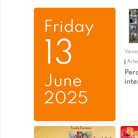
Friday
13
Vener
Arte
Perc
June
int
2025