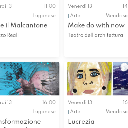
dì 13
11.00
Venerdì 13
1
Luganese
Arte
Mendrisi
re il Malcantone
Make do with now
zo Reali
Teatro dell'architettura
dì 13
16.00
Venerdì 13
1
Luganese
Arte
Mendrisi
nsformazione
Lucrezia