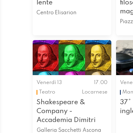
lente
filo
mag
Centro Elisarion
Piazz
Venerdì 13
17.00
Vener
Teatro
Locarnese
Mani
Shakespeare &
37°
Company -
ingl
Accademia Dimitri
Galleria Sacchetti Ascona