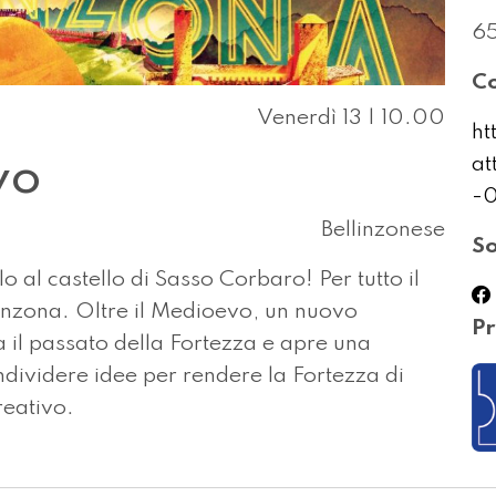
65
Co
Venerdì 13 | 10.00
ht
at
vo
-
Bellinzonese
So
o al castello di Sasso Corbaro! Per tutto il
linzona. Oltre il Medioevo, un nuovo
Pr
a il passato della Fortezza e apre una
ondividere idee per rendere la Fortezza di
reativo.