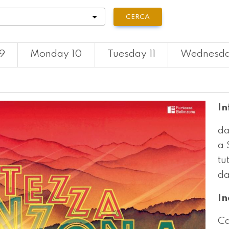
tà
CERCA
9
Monday 10
Tuesday 11
Wednesda
In
da
a 
tu
da
In
Ca