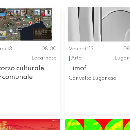
dì 13
08.00
Venerdì 13
08
Locarnese
Arte
Lugan
orso culturale
Limof
ercomunale
Canvetto Luganese