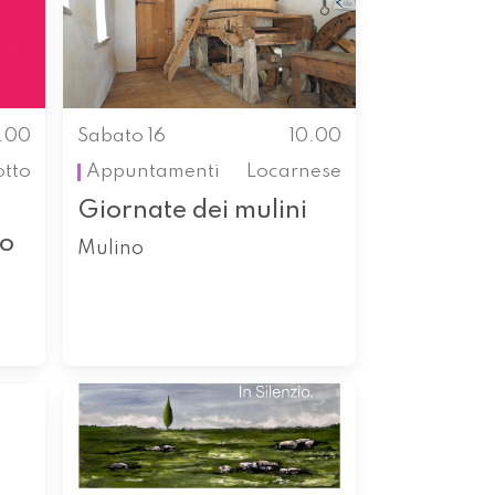
0.00
Sabato 16
10.00
otto
Appuntamenti
Locarnese
Giornate dei mulini
so
Mulino