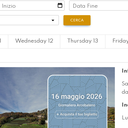
 Inizio
Data Fine
tà
CERCA
1
Wednesday 12
Thursday 13
Friday
In
Sa
da
In
Lu