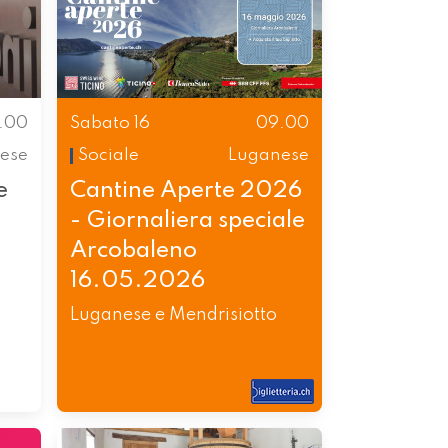
.00
Sabato 16
09.00
nese
Sociale
Luganese
e
Cantine Aperte 2026
- Giornaliera speciale
Arcobaleno
16.05.2026
Luganese e Mendrisiotto