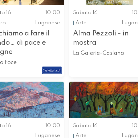
to 16
10.00
Sabato 16
1
tro
Luganese
Arte
Lugan
hiamo a fare il
Alma Pezzoli - in
do… di pace e
mostra
agne
La Galerie-Caslano
ro Foce
to 16
10.00
Sabato 16
1
Luganese
Arte
Lugan