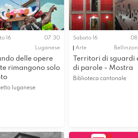
to 16
07.30
Sabato 16
08
Luganese
Arte
Bellinzo
ndo delle opere
Territori di sguardi 
rte rimangono solo
di parole - Mostra
oto
Biblioteca cantonale
etto luganese