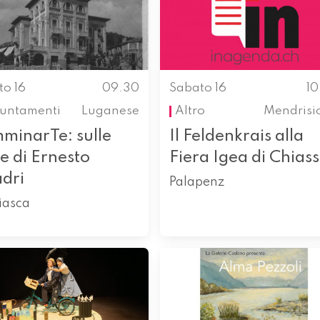
to 16
09.30
Sabato 16
1
untamenti
Luganese
Altro
Mendrisi
minarTe: sulle
Il Feldenkrais alla
e di Ernesto
Fiera Igea di Chias
dri
Palapenz
iasca