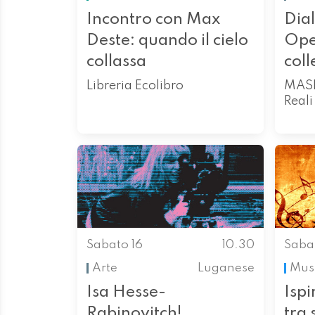
Incontro con Max
Dia
Deste: quando il cielo
Ope
collassa
coll
Libreria Ecolibro
MASI
Reali
Sabato 16
10.30
Saba
Arte
Luganese
Mus
Isa Hesse-
Ispi
Rabinovitch!
tra 