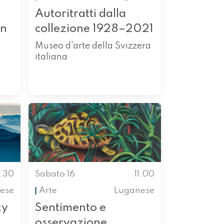
Autoritratti dalla
in
collezione 1928–2021
Museo d'arte della Svizzera
italiana
0.30
Sabato 16
11.00
ese
Arte
Luganese
ky
Sentimento e
osservazione