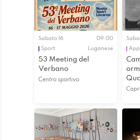
Sabato 16
09.00
Saba
Sport
Luganese
App
53 Meeting del
Cam
Verbano
orm
Qua
Centro sportivo
Capr