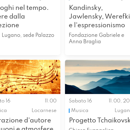
loghi nel tempo.
Kandinsky,
re dalla
Jawlensky, Werefk
ezione
e l'espressionismo
 Lugano, sede Palazzo
Fondazione Gabriele e
Anna Braglia
to 16
11.00
Sabato 16
11.00, 2
ica
Locarnese
Musica
Lugan
razione d'autore
Progetto Tchaikovs
suoni e atmosfere