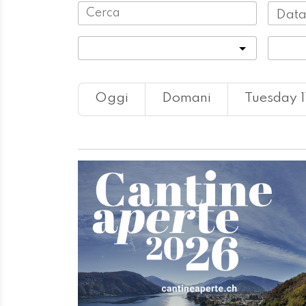
Data
Categoria
Locali
Oggi
Domani
Tuesday 1