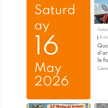
Saturd
ay
Saba
16
Arte
Qua
d'a
le f
May
Canv
2026