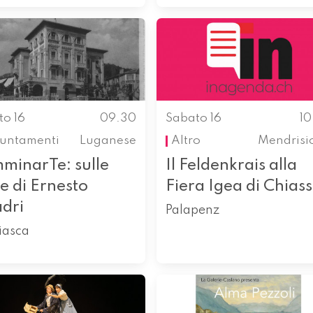
to 16
09.30
Sabato 16
1
untamenti
Luganese
Altro
Mendrisi
minarTe: sulle
Il Feldenkrais alla
e di Ernesto
Fiera Igea di Chias
dri
Palapenz
iasca