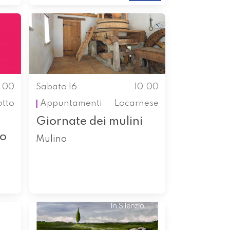
0.00
Sabato 16
10.00
otto
Appuntamenti
Locarnese
Giornate dei mulini
so
Mulino