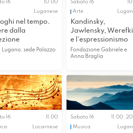
to 16
10.00
Sabato 16
1
Luganese
Arte
Lugan
loghi nel tempo.
Kandinsky,
re dalla
Jawlensky, Werefk
ezione
e l'espressionismo
 Lugano, sede Palazzo
Fondazione Gabriele e
Anna Braglia
to 16
11.00
Sabato 16
11.00, 2
ica
Locarnese
Musica
Lugan