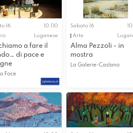
to 16
10.00
Sabato 16
1
tro
Luganese
Arte
Lugan
hiamo a fare il
Alma Pezzoli - in
do… di pace e
mostra
agne
La Galerie-Caslano
ro Foce