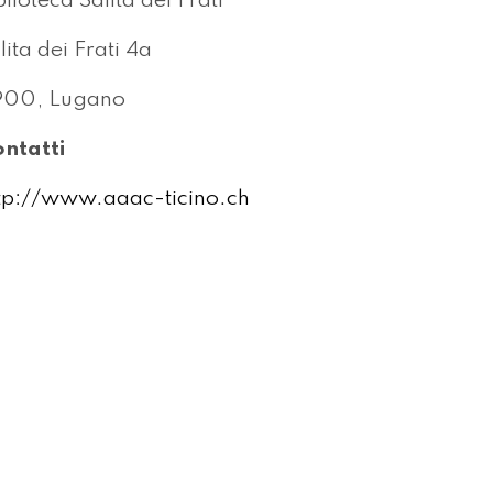
blioteca Salita dei Frati
lita dei Frati 4a
900, Lugano
ntatti
tp://www.aaac-ticino.ch