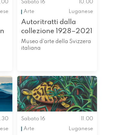
0.00
Sabato 16
10.00
ese
Arte
Luganese
Autoritratti dalla
in
collezione 1928–2021
Museo d'arte della Svizzera
italiana
0.30
Sabato 16
11.00
ese
Arte
Luganese