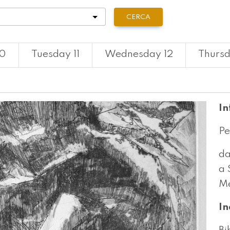
tà
CERCA
10
Tuesday 11
Wednesday 12
Thursd
In
Pe
da
a 
Me
In