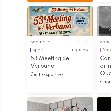
Sabato 16
09.00
Saba
Sport
Luganese
App
53 Meeting del
Cam
Verbano
orm
Qua
Centro sportivo
Capr