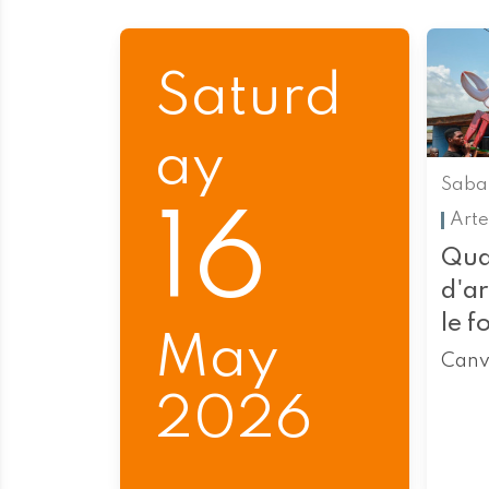
Saturd
ay
Saba
16
Arte
Qua
d'a
le f
May
Canv
2026