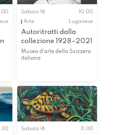
0.00
Sabato 16
10.00
ese
Arte
Luganese
Autoritratti dalla
in
collezione 1928–2021
Museo d'arte della Svizzera
italiana
0.30
Sabato 16
11.00