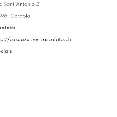
a Sant'Antonio 2
96, Gordola
ntatti
tp://casaazul.verzascafoto.ch
cials