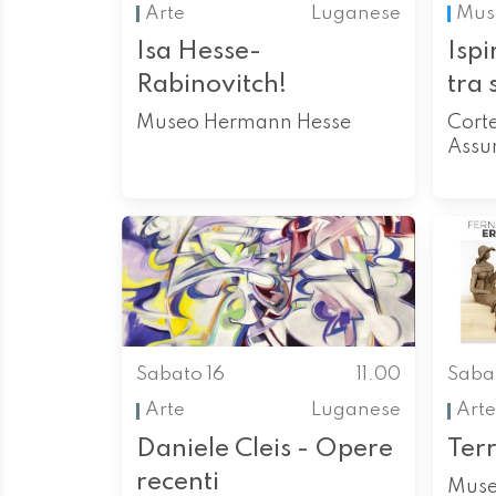
Arte
Luganese
Mus
Isa Hesse-
Ispi
Rabinovitch!
tra 
Museo Hermann Hesse
Corte
Assu
Sabato 16
11.00
Saba
Arte
Luganese
Arte
Daniele Cleis - Opere
Ter
recenti
Muse