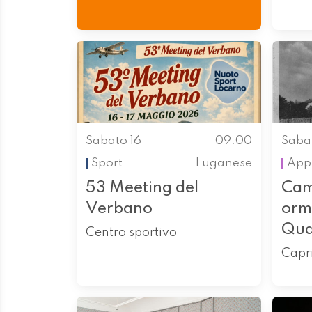
Sabato 16
09.00
Saba
Sport
Luganese
App
53 Meeting del
Cam
Verbano
orm
Qua
Centro sportivo
Capr