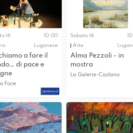
to 16
10.00
Sabato 16
1
tro
Luganese
Arte
Lugan
hiamo a fare il
Alma Pezzoli - in
do… di pace e
mostra
agne
La Galerie-Caslano
ro Foce