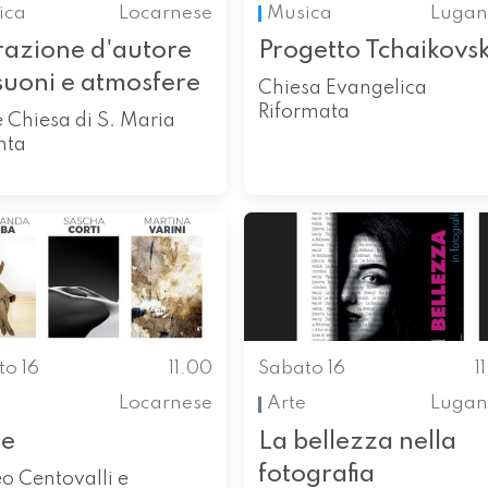
ica
Locarnese
Musica
Lugan
razione d'autore
Progetto Tchaikovs
suoni e atmosfere
Chiesa Evangelica
Riformata
 Chiesa di S. Maria
nta
to 16
11.00
Sabato 16
1
Locarnese
Arte
Lugan
re
La bellezza nella
fotografia
o Centovalli e