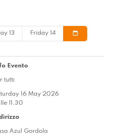
ay 13
Friday 14
fo Evento
r tutti
turday 16 May 2026
lle 11.30
dirizzo
sa Azul Gordola