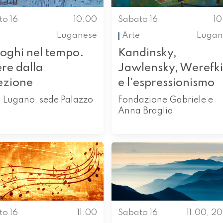
to 16
10.00
Sabato 16
1
Luganese
Arte
Lugan
loghi nel tempo.
Kandinsky,
re dalla
Jawlensky, Werefk
ezione
e l'espressionismo
 Lugano, sede Palazzo
Fondazione Gabriele e
Anna Braglia
to 16
11.00
Sabato 16
11.00, 2