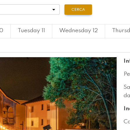
tà
CERCA
10
Tuesday 11
Wednesday 12
Thursd
In
Pe
Sa
da
In
Ca