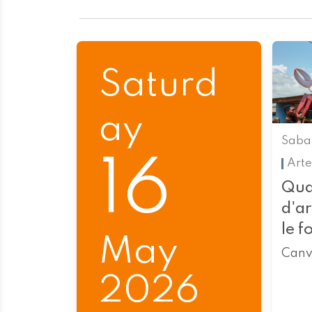
Saturd
ay
Saba
16
Arte
Qua
d'a
le f
May
Canv
2026