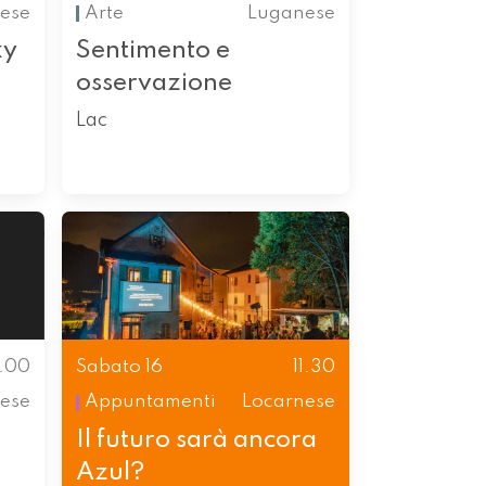
ese
Arte
Luganese
ky
Sentimento e
osservazione
Lac
1.00
Sabato 16
11.30
ese
Appuntamenti
Locarnese
Il futuro sarà ancora
Azul?