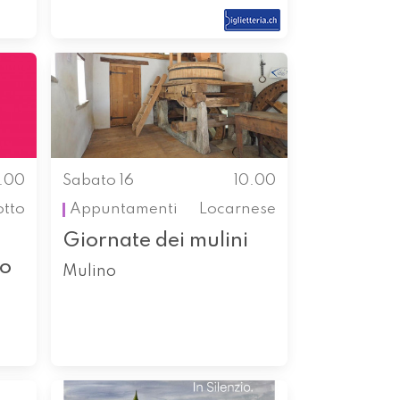
0.00
Sabato 16
10.00
otto
Appuntamenti
Locarnese
Giornate dei mulini
so
Mulino