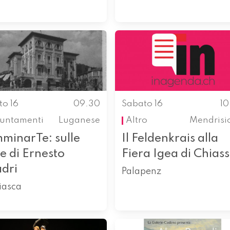
to 16
09.30
Sabato 16
1
untamenti
Luganese
Altro
Mendrisi
minarTe: sulle
Il Feldenkrais alla
e di Ernesto
Fiera Igea di Chias
dri
Palapenz
iasca