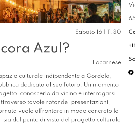
Vi
65
Sabato 16 | 11.30
Co
ancora Azul?
ht
So
Locarnese
pazio culturale indipendente a Gordola,
pubblica dedicata al suo futuro. Un momento
ogetto, conoscerlo da vicino e interrogarsi
Attraverso tavole rotonde, presentazioni,
giornata vuole affrontare in modo concreto le
, sia dal punto di vista del progetto culturale