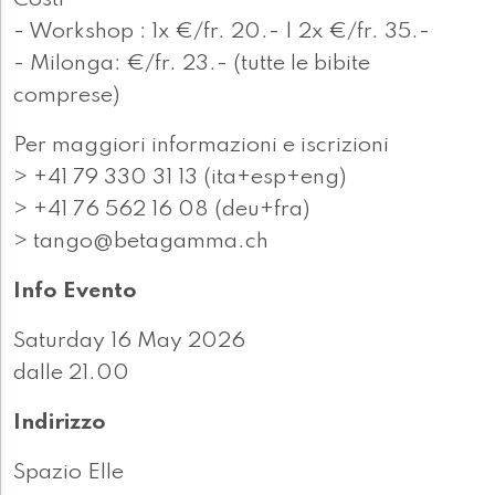
Costi
- Workshop : 1x €/fr. 20.- | 2x €/fr. 35.-
- Milonga: €/fr. 23.- (tutte le bibite
comprese)
Per maggiori informazioni e iscrizioni
> +41 79 330 31 13 (ita+esp+eng)
> +41 76 562 16 08 (deu+fra)
> tango@betagamma.ch
Info Evento
Saturday 16 May 2026
dalle 21.00
Indirizzo
Spazio Elle