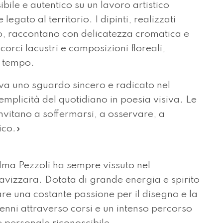
bile e autentico su un lavoro artistico
gato al territorio. I dipinti, realizzati
o, raccontano con delicatezza cromatica e
corci lacustri e composizioni floreali,
a tempo.
rova uno sguardo sincero e radicato nel
emplicità del quotidiano in poesia visiva. Le
nvitano a soffermarsi, a osservare, a
ico.»
lma Pezzoli ha sempre vissuto nel
avizzara. Dotata di grande energia e spirito
iare una costante passione per il disegno e la
cenni attraverso corsi e un intenso percorso