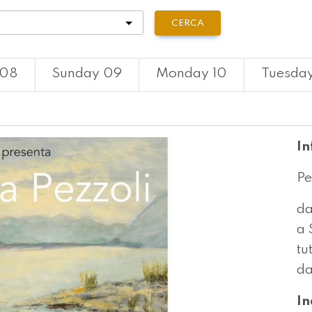
tà
CERCA
 08
Sunday 09
Monday 10
Tuesday
In
Pe
da
a 
tu
da
In