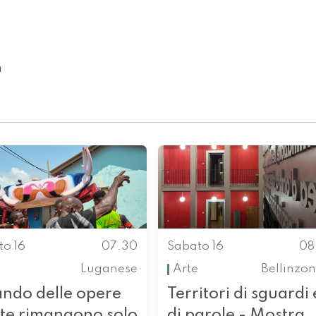
m
to 16
07.30
Sabato 16
08
Luganese
Arte
Bellinzo
ndo delle opere
Territori di sguardi 
rte rimangono solo
di parole - Mostra