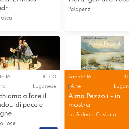
dri
Palapenz
iasca
to 16
10.00
Sabato 16
1
tro
Luganese
Arte
Lugan
hiamo a fare il
Alma Pezzoli - in
do… di pace e
mostra
agne
La Galerie-Caslano
ro Foce