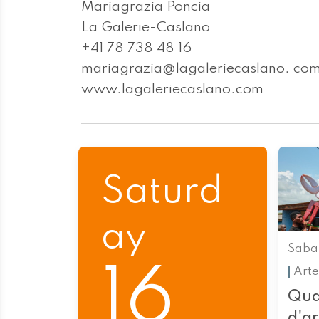
Mariagrazia Poncia
La Galerie-Caslano
+41 78 738 48 16
mariagrazia@lagaleriecaslano. co
www.lagaleriecaslano.com
Saturd
ay
Saba
16
Arte
Qua
d'a