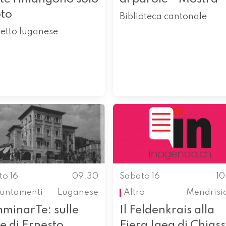
oto
Biblioteca cantonale
etto luganese
to 16
09.30
Sabato 16
1
untamenti
Luganese
Altro
Mendrisi
minarTe: sulle
Il Feldenkrais alla
e di Ernesto
Fiera Igea di Chias