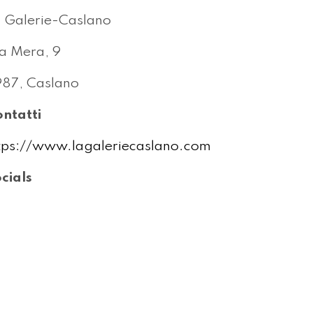
 Galerie-Caslano
a Mera, 9
87, Caslano
ntatti
tps://www.lagaleriecaslano.com
cials