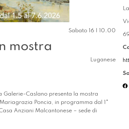
La
Vi
Sabato 16 | 10.00
69
in mostra
Co
Luganese
ht
So
a Galerie-Caslano presenta la mostra
i Mariagrazia Poncia, in programma dal 1°
Casa Anziani Malcantonese – sede di