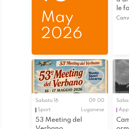
le f
May
Canv
2026
Sabato 16
09.00
Saba
Sport
Luganese
App
53 Meeting del
Cam
Verbano
orm