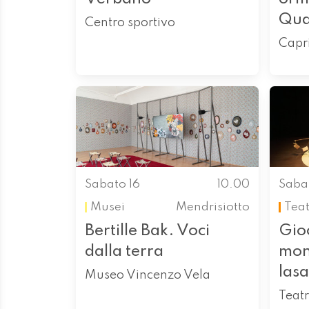
Qua
Centro sportivo
Capr
Sabato 16
10.00
Saba
Musei
Mendrisiotto
Tea
Bertille Bak. Voci
Gioc
dalla terra
mon
las
Museo Vincenzo Vela
Teat