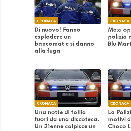
CRONACA
CRONACA
Di nuovo! Fanno
Maxi op
esplodere un
polizia 
bancomat e si danno
Blu Mart
alla fuga
CRONACA
CRONACA
Una notte di follia
La Poliz
fuori da una discoteca.
motivi de
Un 21enne colpisce un
Choco L