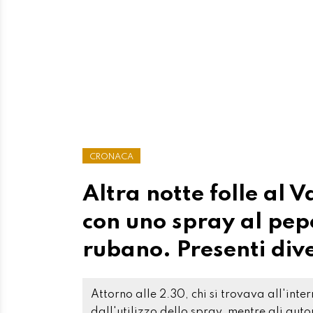
CRONACA
Altra notte folle al 
con uno spray al pep
rubano. Presenti div
Attorno alle 2.30, chi si trovava all'inte
dall'utilizzo dello spray, mentre gli auto