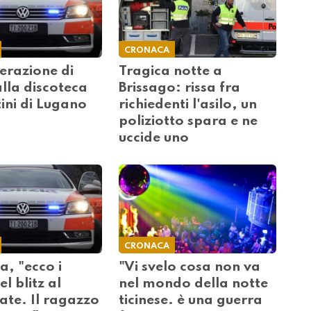
CRONACA
erazione di
Tragica notte a
alla discoteca
Brissago: rissa fra
ini di Lugano
richiedenti l'asilo, un
poliziotto spara e ne
uccide uno
CRONACA
ia, "ecco i
"Vi svelo cosa non va
l blitz al
nel mondo della notte
ate. Il ragazzo
ticinese. è una guerra