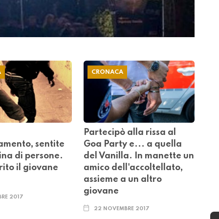
A
CRONACA
n
Partecipò alla rissa al
amento, sentite
Goa Party e... a quella
ina di persone.
del Vanilla. In manette un
rito il giovane
amico dell'accoltellato,
assieme a un altro
giovane
RE 2017
22 NOVEMBRE 2017