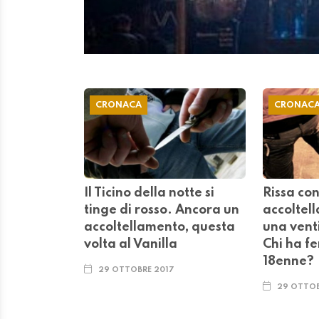
CRONACA
CRONAC
Il Ticino della notte si
Rissa co
tinge di rosso. Ancora un
accoltell
accoltellamento, questa
una vent
volta al Vanilla
Chi ha fe
18enne?
29 OTTOBRE 2017
29 OTTOB