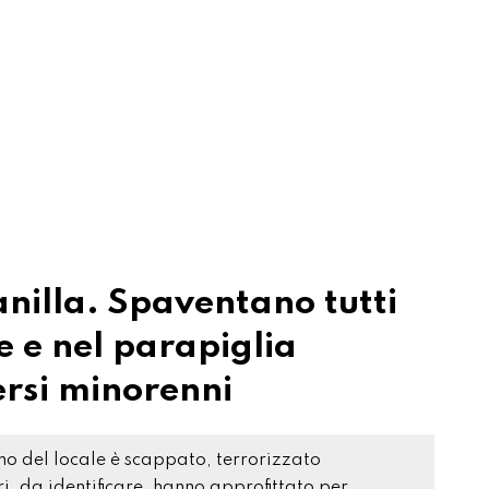
Vanilla. Spaventano tutti
e e nel parapiglia
ersi minorenni
rno del locale è scappato, terrorizzato
ri, da identificare, hanno approfittato per