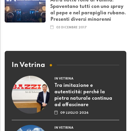
Altra notte folle al Vanilla.
Spaventano tutti con uno spray
al pepe e nel parapiglia rubano.
Presenti diversi minorenni
03 DICEMBRE 2017
In Vetrina
IN VETRINA
Tra imitazione e
autenticità: perché la
pietra naturale continua
ad affascinare
09 LUGLIO 2026
IN VETRINA