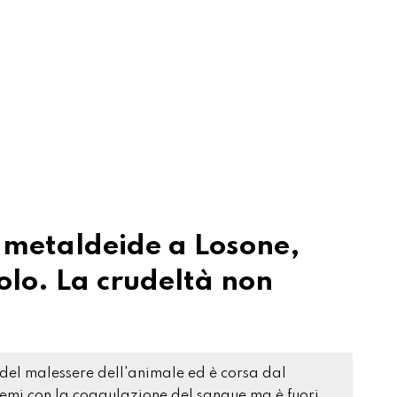
 metaldeide a Losone,
olo. La crudeltà non
del malessere dell'animale ed è corsa dal
blemi con la coagulazione del sangue ma è fuori