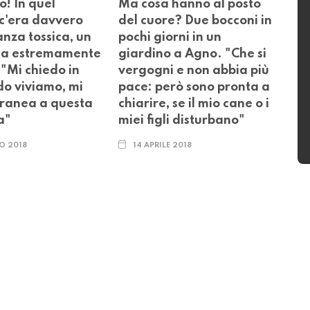
o! In quel
Ma cosa hanno al posto
c'era davvero
del cuore? Due bocconi in
nza tossica, un
pochi giorni in un
ida estremamente
giardino a Agno. "Che si
 "Mi chiedo in
vergogni e non abbia più
o viviamo, mi
pace: però sono pronta a
tranea a questa
chiarire, se il mio cane o i
a"
miei figli disturbano"
O 2018
14 APRILE 2018