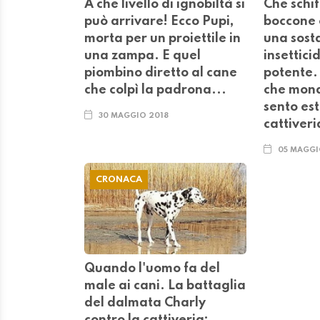
A che livello di ignobiltà si
Che schif
può arrivare! Ecco Pupi,
boccone 
morta per un proiettile in
una sosta
una zampa. E quel
insettic
piombino diretto al cane
potente.
che colpì la padrona...
che mond
sento es
30 MAGGIO 2018
cattiveri
05 MAGGI
CRONACA
Quando l'uomo fa del
male ai cani. La battaglia
del dalmata Charly
contro la cattiveria: