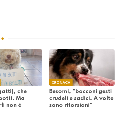
CRONACA
gatti), che
Besomi, "bocconi gesti
botti. Ma
crudeli e sadici. A volte
li non è
sono ritorsioni"