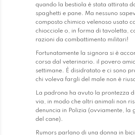
quando la bestiola è stata attirata d
spaghetti e pane. Ma nessuno sapev
composto chimico velenoso usato co
chiocciole o, in forma di tavoletta,
razioni da combattimento militari!
Fortunatamente la signora si è accor
corsa dal veterinario. il povero ami
settimane. È disidratato e ci sono 
chi voleva fargli del male non è rius
La padrona ha avuto la prontezza di 
via, in modo che altri animali non r
denuncia in Polizia (ovviamente, la g
del cane).
Rumors parlano di una donna in bicic