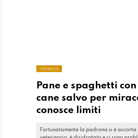
CRONACA
Pane e spaghetti con
cane salvo per mirac
conosce limiti
Fortunatamente la padrona si è accorta 
veterinario: è disidratato e ci sono pro