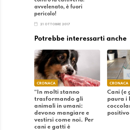
avvelenato, è fuori
pericolo!
21 OTTOBRE 2017
Potrebbe interessarti anche
CRONACA
CRONACA
“In molti stanno
Cani (e 
trasformando gli
paura i 
animali in umani:
coccolar
devono mangiare e
positivo
vestirsi come noi. Per
cani e gatti è