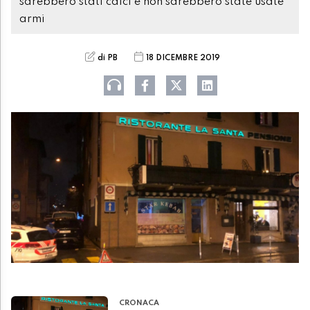
sarebbero stati calci e non sarebbero state usate
armi
di PB
18 DICEMBRE 2019
CRONACA