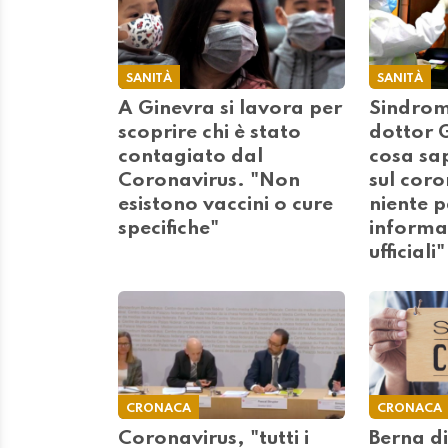
SANITÀ
SANITÀ
A Ginevra si lavora per
Sindrome
scoprire chi è stato
dottor 
contagiato dal
cosa sa
Coronavirus. "Non
sul cor
esistono vaccini o cure
niente p
specifiche"
informat
ufficiali"
CRONACA
CRONACA
Coronavirus, "tutti i
Berna dic