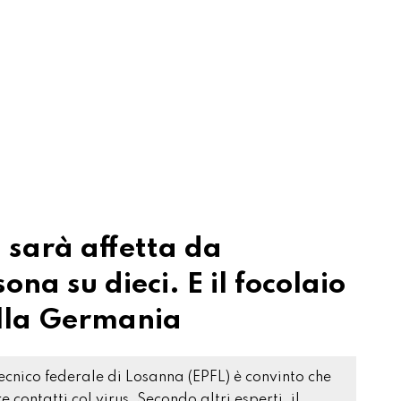
 sarà affetta da
na su dieci. E il focolaio
alla Germania
cnico federale di Losanna (EPFL) è convinto che
contatti col virus. Secondo altri esperti, il