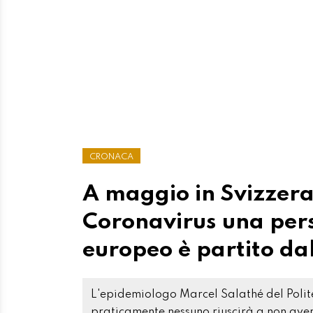
CRONACA
A maggio in Svizzera
Coronavirus una perso
europeo è partito d
L'epidemiologo Marcel Salathé del Polite
praticamente nessuno riuscirà a non avere 