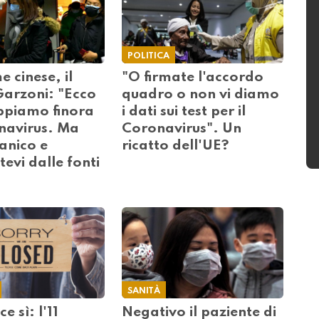
POLITICA
 cinese, il
"O firmate l'accordo
Garzoni: "Ecco
quadro o non vi diamo
ppiamo finora
i dati sui test per il
onavirus. Ma
Coronavirus". Un
anico e
ricatto dell'UE?
evi dalle fonti
SANITÀ
e sì: l'11
Negativo il paziente di