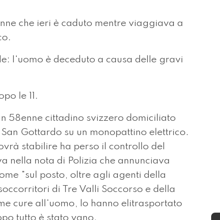
nne che ieri è caduto mentre viaggiava a
co.
le: l'uomo è deceduto a causa delle gravi
opo le 11.
un 58enne cittadino svizzero domiciliato
 San Gottardo su un monopattino elettrico.
ovrà stabilire ha perso il controllo del
va nella nota di Polizia che annunciava
me "sul posto, oltre agli agenti della
soccorritori di Tre Valli Soccorso e della
me cure all'uomo, lo hanno elitrasportato
ppo tutto è stato vano.