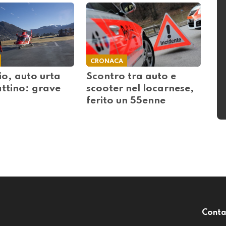
CRONACA
io, auto urta
Scontro tra auto e
tino: grave
scooter nel locarnese,
ferito un 55enne
Conta