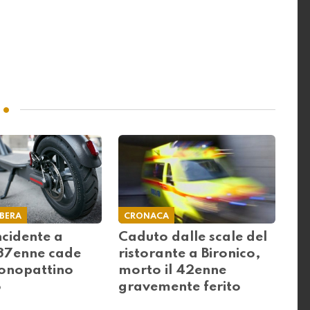
IBERA
CRONACA
ncidente a
Caduto dalle scale del
37enne cade
ristorante a Bironico,
monopattino
morto il 42enne
o
gravemente ferito