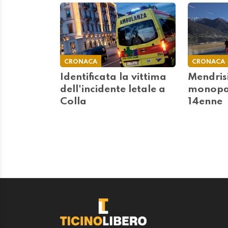
CRONACA
CRONACA
Identificata la vittima
Mendris
dell'incidente letale a
monopat
Colla
14enne