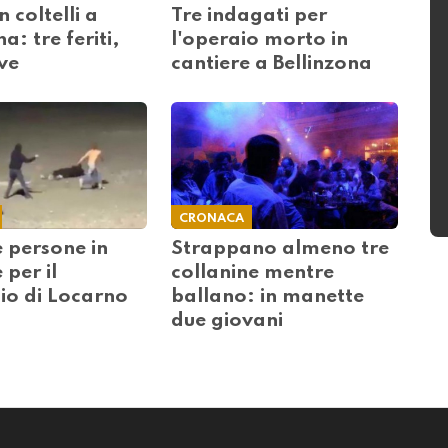
n coltelli a
Tre indagati per
a: tre feriti,
l'operaio morto in
ve
cantiere a Bellinzona
CRONACA
e persone in
Strappano almeno tre
per il
collanine mentre
io di Locarno
ballano: in manette
due giovani