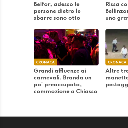
Belfor, adesso le
Rissa co
persone dietro le
Bellinzon
sbarre sono otto
uno gra
CRONACA
CRONACA
Grandi affluenze ai
Altre tr
carnevali. Branda un
manette 
po' preoccupato,
pestagg
commozione a Chiasso