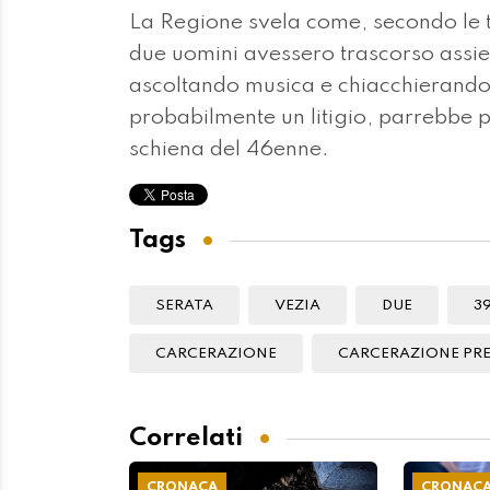
La Regione svela come, secondo le te
due uomini avessero trascorso assi
ascoltando musica e chiacchierando,
probabilmente un litigio, parrebbe per
schiena del 46enne.
Tags
SERATA
VEZIA
DUE
3
CARCERAZIONE
CARCERAZIONE PR
Correlati
CRONACA
CRONAC