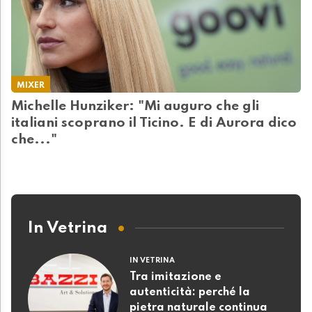
MIXER
Michelle Hunziker: "Mi auguro che gli
italiani scoprano il Ticino. E di Aurora dico
che..."
In Vetrina
IN VETRINA
Tra imitazione e
autenticità: perché la
pietra naturale continua