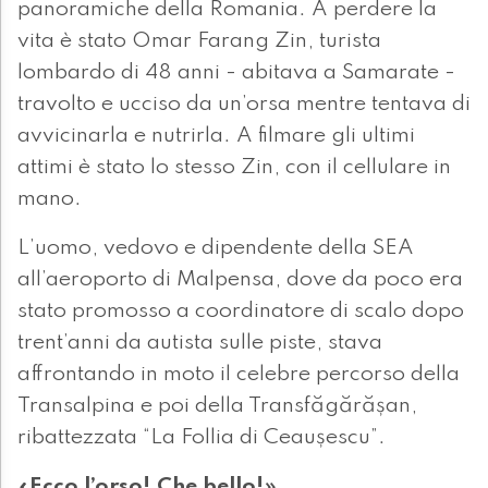
panoramiche della Romania. A perdere la
vita è stato Omar Farang Zin, turista
lombardo di 48 anni - abitava a Samarate -
travolto e ucciso da un’orsa mentre tentava di
avvicinarla e nutrirla. A filmare gli ultimi
attimi è stato lo stesso Zin, con il cellulare in
mano.
L’uomo, vedovo e dipendente della SEA
all’aeroporto di Malpensa, dove da poco era
stato promosso a coordinatore di scalo dopo
trent’anni da autista sulle piste, stava
affrontando in moto il celebre percorso della
Transalpina e poi della Transfăgărășan,
ribattezzata “La Follia di Ceaușescu”.
«Ecco l’orso! Che bello!»