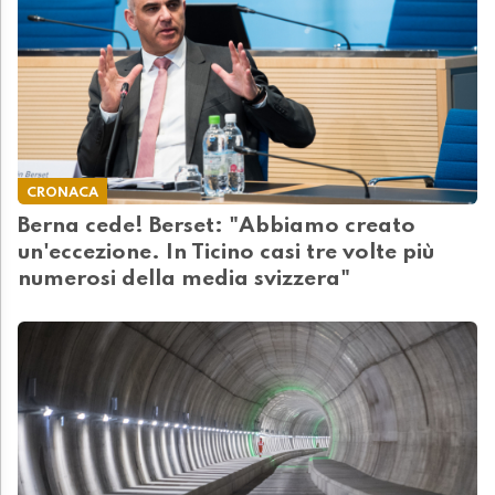
CRONACA
Berna cede! Berset: "Abbiamo creato
un'eccezione. In Ticino casi tre volte più
numerosi della media svizzera"