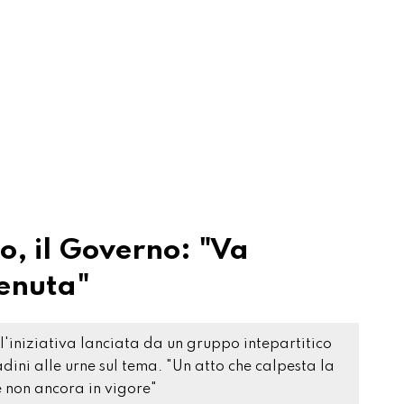
o, il Governo: "Va
enuta"
ll'iniziativa lanciata da un gruppo intepartitico
dini alle urne sul tema. "Un atto che calpesta la
non ancora in vigore"