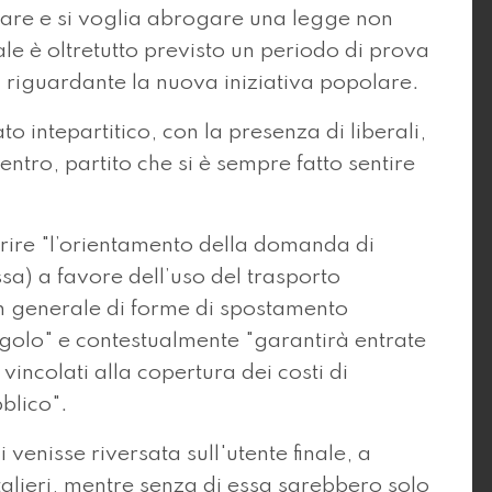
polare e si voglia abrogare una legge non
le è oltretutto previsto un periodo di prova
ta riguardante la nuova iniziativa popolare.
o intepartitico, con la presenza di liberali,
ntro, partito che si è sempre fatto sentire
orire "l’orientamento della domanda di
ssa) a favore dell’uso del trasporto
 in generale di forme di spostamento
ngolo" e contestualmente "garantirà entrate
 vincolati alla copertura dei costi di
bblico".
venisse riversata sull'utente finale, a
alieri, mentre senza di essa sarebbero solo