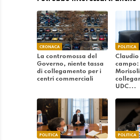
CRONACA
POLITICA
La contromossa del
Claudio 
Governo, niente tassa
campo: 
di collegamento per i
Morisoli
centri commerciali
collega
UDC...
POLITICA
POLITICA