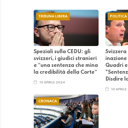
TRIBUNA LIBERA
POLITICA
Speziali sulla CEDU: gli
Svizzera
svizzeri, i giudici stranieri
inazione 
e “una sentenza che mina
Quadri e
la credibilità della Corte”
"Sentenz
Disdire 
10 APRILE 2024
10 APRILE
CRONACA