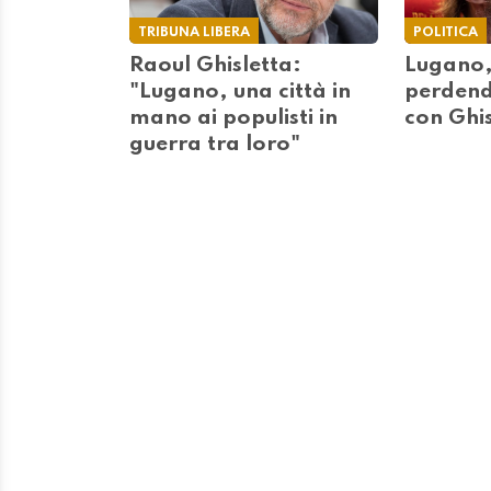
TRIBUNA LIBERA
POLITICA
Raoul Ghisletta:
Lugano, 
"Lugano, una città in
perdend
mano ai populisti in
con Ghis
guerra tra loro"