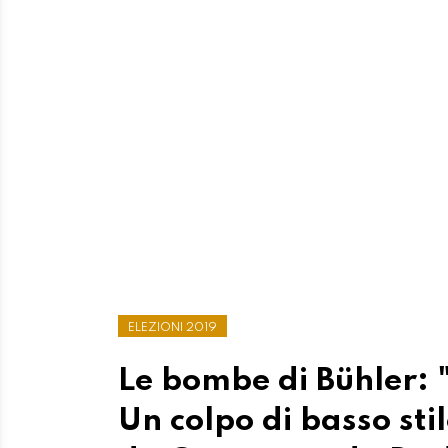
ELEZIONI 2019
Le bombe di Bühler: 
Un colpo di basso sti
da Caprara o da Da
Il vicepresidente dell'UDC interviene: "Il
molto Cosa Nostra... Giovanni è sostenut
quando il padrone comanda. Ecco le bug
di PB
06 NOVEMBRE 2019