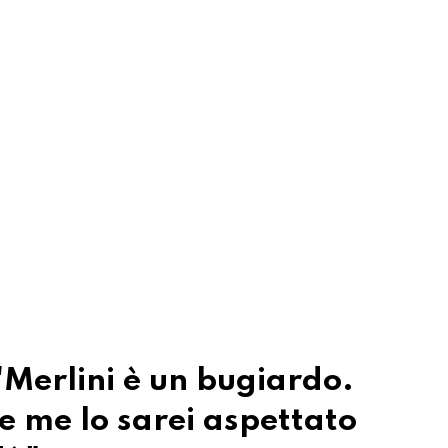
"Merlini è un bugiardo.
le me lo sarei aspettato
dò"
 cliché dell'emissario della famiglia Blocher fa
o dall'economia ed è un buon ronzino che trotta
ie che ha detto"