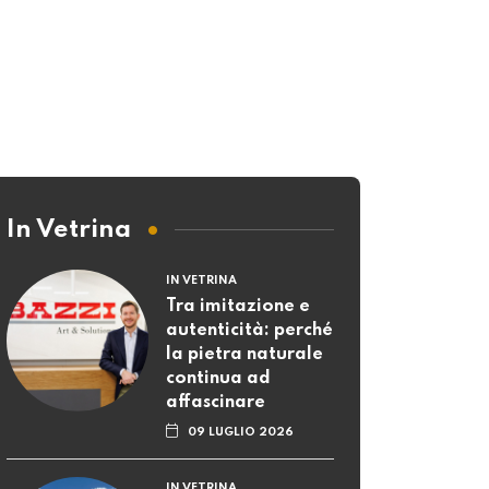
Tra imitazione e
autenticità: perché
la pietra naturale
continua ad
affascinare
09 LUGLIO 2026
IN VETRINA
Gehri, la piscina
come stanza
all’aperto
07 LUGLIO 2026
IN VETRINA
A San Bernardino
gastronomia...
sotto le stelle.
Torna la rassegna