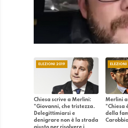
Chiesa scrive a Merlini:
Merlini a
"Giovanni, che tristezza.
"Chiesa è
Delegittimiarsi e
della fam
denigrare non è la strada
Carobbio 
giusto per risolvere i
06 NOVEM
problemi dei ticinesi"
06 NOVEMBRE 2019
BELLINZONA – A undici giorni dal b
letteralmente preso fuoco. Il tutto è 
Corriere del Ticino dove ha definito
e Marina Carobbio una statalista. I
sinistra, vedi correlati) non sono m
non ha commentato, mentre Chiesa ha
collega di deputazione.