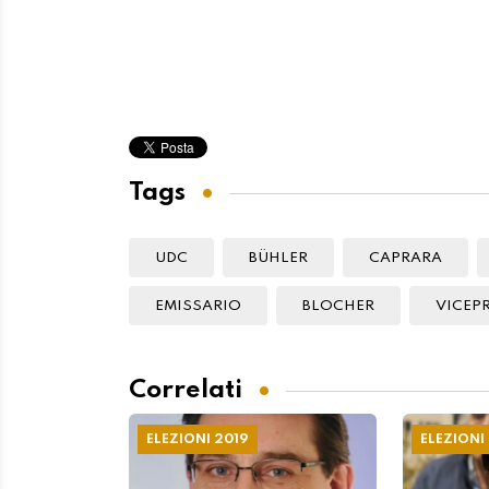
EMISSARIO
BLOCHER
VICEP
Correlati
ELEZIONI 2019
ELEZIONI
Anche da parte socialista
Bignasca
se la prendono con
"Merlini
Merlini. "Mettere in
un po' d
bocca all'avversario
06 NOVEM
affermazioni mai fatte è
di una bassezza assoluta"
06 NOVEMBRE 2019