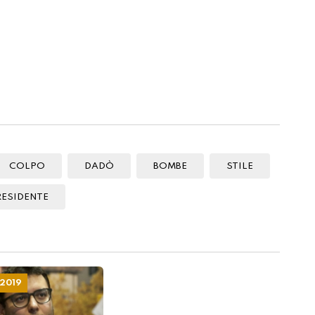
RESIDENTE
 2019
 al contrattacco:
 sembra proprio
isperato"
BRE 2019