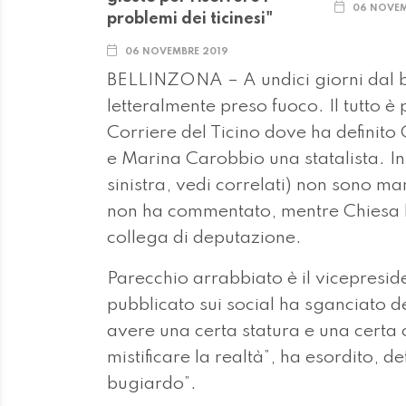
Parecchio arrabbiato è il vicepresid
pubblicato sui social ha sganciato d
avere una certa statura e una certa 
mistificare la realtà”, ha esordito, de
bugiardo”.
“Dice che Marco Chiesa non ha mai 
ha fatto, pur non ritenendole efficac
lanciata l’iniziativa per disdire la l
libera circolazione poiché è sosten
bravo ronzino che quando padron ch
anche dei soldi per la sua campagn
“Merlini ha tentato di far passare le 
sono stupidi e lo hanno riconosciuto