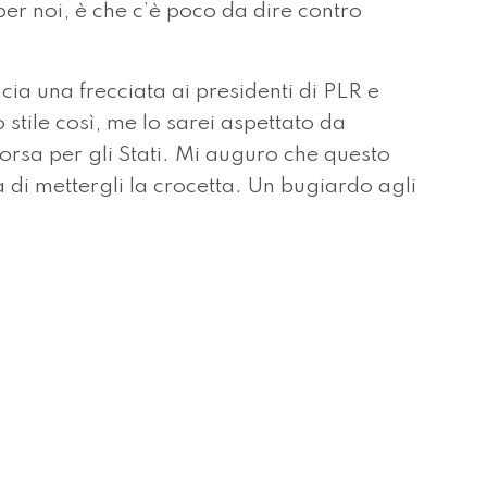
COLPO
DADÒ
BOMBE
STILE