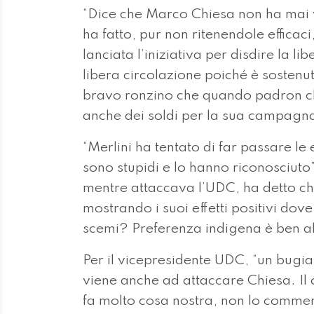
mentre attaccava l’UDC, ha detto ch
mostrando i suoi effetti positivi dov
scemi? Preferenza indigena è ben al
Per il vicepresidente UDC, “un bugia
viene anche ad attaccare Chiesa. Il c
fa molto cosa nostra, non lo comm
da dire, il problema, per loro e non 
Chiesa”.
Ma infine, seppur indirettamente, lan
PPD. “Mi fa ridere un colpo da basso 
Caprara o da Dadò, non da uno in co
faccia pensare chi abbia avuto l’idea
Stati non lo voglio”.