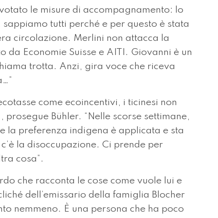
e la preferenza indigena è applicata e sta
e c’è la disoccupazione. Ci prende per
tra cosa”.
rdo che racconta le cose come vuole lui e
liché dell’emissario della famiglia Blocher
ento nemmeno. È una persona che ha poco
per noi, è che c’è poco da dire contro
cia una frecciata ai presidenti di PLR e
stile così, me lo sarei aspettato da
rsa per gli Stati. Mi auguro che questo
 di mettergli la crocetta. Un bugiardo agli