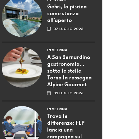
Alpine Gourmet
02 LUGLIO 2026
IN VETRINA
Trova le
differenze: FLP
lancia una
campagna sul
rispetto a bordo
24 GIUGNO 2026
IN VETRINA
OCST-Docenti alza
la voce: “Servono
investimenti e
rispetto”
22 GIUGNO 2026
IN VETRINA