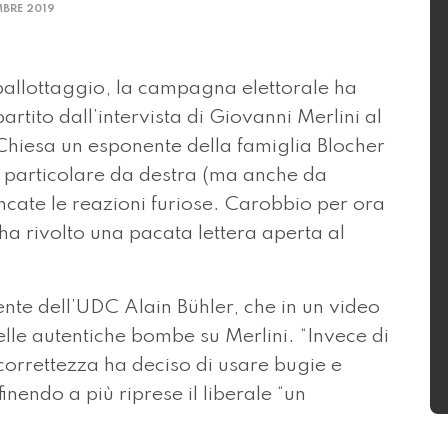
ente dell’UDC Alain Bühler, che in un video
elle autentiche bombe su Merlini. “Invece di
correttezza ha deciso di usare bugie e
finendo a più riprese il liberale “un
votato le misure di accompagnamento: lo
i, sappiamo tutti perché e per questo è stata
ibera circolazione. Merlini non attacca la
uto da Economie Suisse e AITI. Giovanni è un
iama trotta. Anzi, gira voce che riceva
a…”
ecotasse come ecoincentivi, i ticinesi non
”, prosegue Bühler. “Nelle scorse settimane,