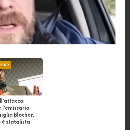
ll'attacco:
 l'emissario
iglia Blocher,
è statalista"
BRE 2019
allottaggio, la campagna elettorale ha
partito dall’intervista di Giovanni Merlini al
 Chiesa un esponente della famiglia Blocher
n particolare da destra (ma anche da
ancate le reazioni furiose. Carobbio per ora
 rivolto una pacata lettera aperta al