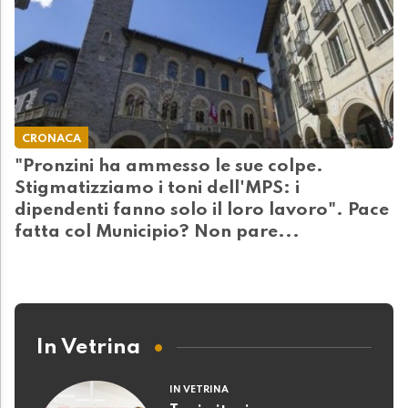
CRONACA
"Pronzini ha ammesso le sue colpe.
Stigmatizziamo i toni dell'MPS: i
dipendenti fanno solo il loro lavoro". Pace
fatta col Municipio? Non pare...
In Vetrina
IN VETRINA