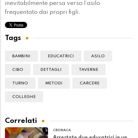
inevitabilmente persa verso l’asilo
frequentato dai propri figli.
Tags
BAMBINI
EDUCATRICI
ASILO
CIBO
DETTAGLI
TAVERNE
TURNO
METODI
CARCERE
COLLEGHE
Correlati
CRONACA
Arrestate due educatrici in un