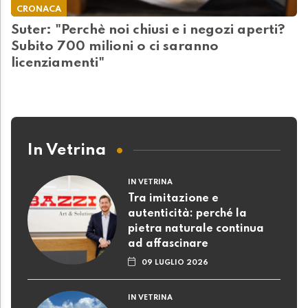
CRONACA
Suter: "Perchè noi chiusi e i negozi aperti?
Subito 700 milioni o ci saranno
licenziamenti"
In Vetrina
IN VETRINA
Tra imitazione e
autenticità: perché la
pietra naturale continua
ad affascinare
09 LUGLIO 2026
IN VETRINA