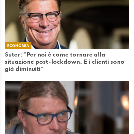
ECONOMIA
Suter: "Per noi è come tornare alla
situazione post-lockdown. E i clienti sono
già diminuiti"