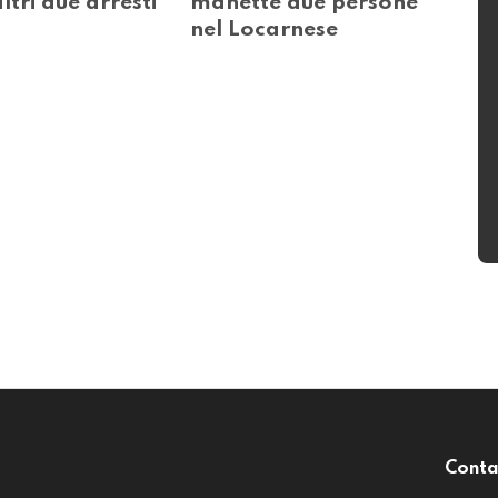
ltri due arresti
manette due persone
nel Locarnese
Conta