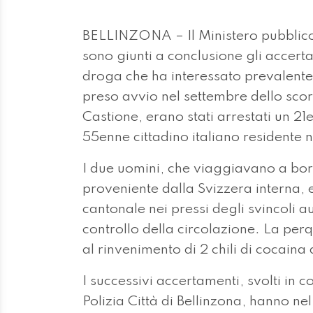
BELLINZONA – Il Ministero pubblico
sono giunti a conclusione gli accerta
droga che ha interessato prevalente
preso avvio nel settembre dello sco
Castione, erano stati arrestati un 21e
55enne cittadino italiano residente 
I due uomini, che viaggiavano a bord
proveniente dalla Svizzera interna, e
cantonale nei pressi degli svincoli a
controllo della circolazione. La per
al rinvenimento di 2 chili di cocaina d
I successivi accertamenti, svolti in 
Polizia Città di Bellinzona, hanno ne