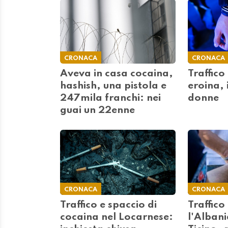
CRONACA
CRONACA
Aveva in casa cocaina,
Traffico
hashish, una pistola e
eroina,
247mila franchi: nei
donne
guai un 22enne
CRONACA
CRONACA
Traffico e spaccio di
Traffico
cocaina nel Locarnese:
l'Albania