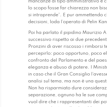
mancanze di tipo amministrativo è c
lo scopo fosse far chiarezza non bi
si intraprende”. E pur ammettendo 
decisioni, loda l’operato di Pelin Ka
Poi ha parlato il pipidino Maurizio 
successivo rispetto ai due precedent
Pronzini di aver riscosso i rimborsi t
percepirlo: poco opportuno, poco eleg
confronto del Parlamento e del paes
eleganza e abuso di potere. I Ministri 
in caso che il Gran Consiglio l’aves
analisi sul tema, ma non è una questi
Non ha risparmiato dure considerazion
separazione, ognuno ha le sue compe
vuol dire che i rappresentanti dei p