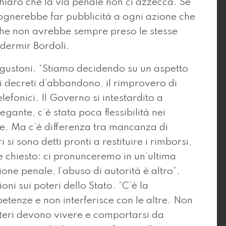
hiaro che la via penale non ci azzecca. Se
sognerebbe far pubblicità a ogni azione che
che non avrebbe sempre preso le stesse
ndermir Bordoli.
Agustoni. “Stiamo decidendo su un aspetto
i decreti d’abbandono, il rimprovero di
elefonici. Il Governo si intestardito a
ante, c’è stata poca flessibilità nei
e. Ma c’è differenza tra mancanza di
si sono detti pronti a restituire i rimborsi,
se chiesto: ci pronunceremo in un’ultima
one penale, l’abuso di autorità è altro”.
i sui poteri dello Stato. “C’è la
tenze e non interferisce con le altre. Non
oteri devono vivere e comportarsi da