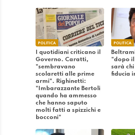
POLITICA
POLITICA
I quotidiani criticano il
Beltram
Governo. Caratti,
"dopo il
"sembravano
sarà chi
scolaretti alle prime
fiducia 
armi". Righinetti:
"Imbarazzante Bertoli
quando ha ammesso
che hanno saputo
molti fatti a spizzichi e
bocconi"