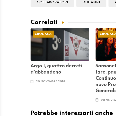
COLLABORATORI
DUE ANNI
Correlati
CRONACA
CRONAC
Argo 1, quattro decreti
Sansonet
d'abbandono
fare, pa
Continuo
20 NOVEMBRE 2018
novo Pro
General
20 NOVEM
Potrebbe interessarti anche