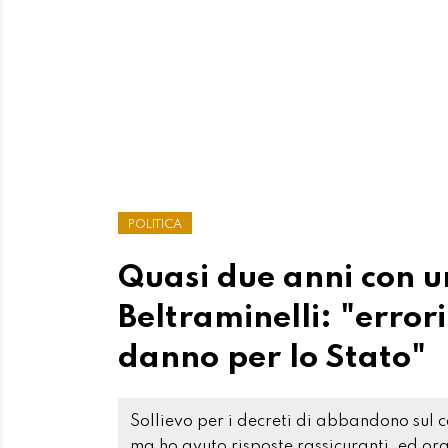
POLITICA
Quasi due anni con 
Beltraminelli: "error
danno per lo Stato"
Sollievo per i decreti di abbandono sul 
ma ho avuto risposte rassicuranti, ed ora