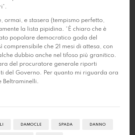
i”.
, ormai, e stasera (tempismo perfetto,
amente la lista pipidina. “È chiaro che è
Stato popolare democratico goda del
sì comprensibile che 21 mesi di attesa, con
ualche dubbio anche nel tifoso più granitico.
ara del procuratore generale riporti
nti del Governo. Per quanto mi riguarda ora
 Beltraminelli.
LI
DAMOCLE
SPADA
DANNO