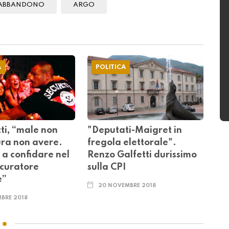
ABBANDONO
ARGO
A
POLITICA
ti, “male non
"Deputati-Maigret in
ura non avere.
fregola elettorale".
 a confidare nel
Renzo Galfetti durissimo
curatore
sulla CPI
e”
20 NOVEMBRE 2018
BRE 2018