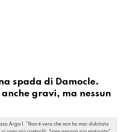
una spada di Damocle.
i anche gravi, ma nessun
caso Argo 1. "Non è vero che non ho mai dubitato
 ci sono più controlli. Sono ancora più motivato"