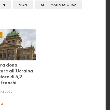
YEN
VON
SETTIMANA SCORSA
A
era dona
ture all'Ucraina
lore di 5,2
i franchi
RE 2022