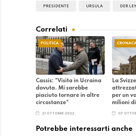
PRESIDENTE
URSULA
DER LE
Correlati
POLITICA
CRONAC
Cassis: "Visita in Ucraina
La Svizz
dovuta. Mi sarebbe
attrezza
piaciuto tornare in altre
per un va
circostanze"
milioni d
21 OTTOBRE 2022
07 OTTOB
Potrebbe interessarti anche