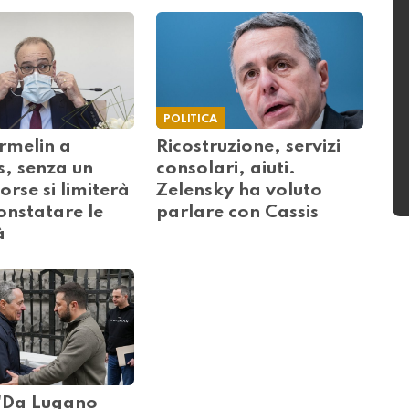
POLITICA
rmelin a
Ricostruzione, servizi
s, senza un
consolari, aiuti.
orse si limiterà
Zelensky ha voluto
onstatare le
parlare con Cassis
à
 "Da Lugano