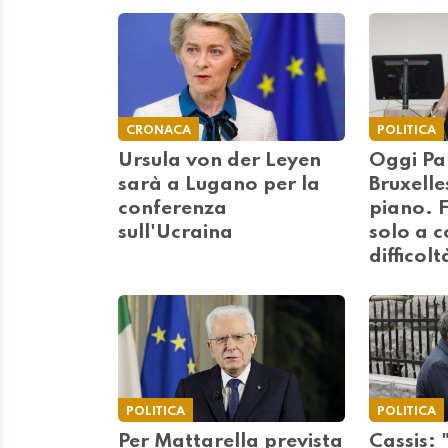
CRONACA
POLITICA
Ursula von der Leyen
Oggi Pa
sarà a Lugano per la
Bruxelle
conferenza
piano. F
sull'Ucraina
solo a c
difficolt
POLITICA
POLITICA
Per Mattarella prevista
Cassis: