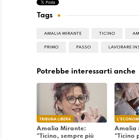
Tags
AMALIA MIRANTE
TICINO
AM
PRIMO
PASSO
LAVORARE IN
Potrebbe interessarti anche
TRIBUNA LIBERA
L'ECONOM
Amalia Mirante:
Amalia 
"Ticino, sempre più
"Ticino 