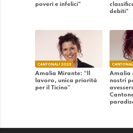
poveri e infelici"
classifi
debiti"
CANTONALI 2023
CANTONAL
Amalia Mirante: “ll
Amalia M
lavoro, unica priorità
nostri po
per il Ticino”
avesser
Cantone
paradiso