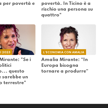
ca per povertà e
povertà. In Ticino è a
rischio una persona su
quattro"
I 2023
L'ECONOMIA CON AMALIA
irante: "Se i
Amalia Mirante: “In
litici
Europa bisogna
o... questo
tornare a produrre”
 sarebbe un
 terrestre"