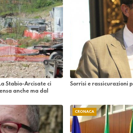
a Stabio-Arcisate ci
Sorrisi e rassicurazioni
lpensa anche ma dal
CRONACA