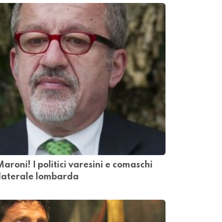
aroni! I politici varesini e comaschi
ilaterale lombarda