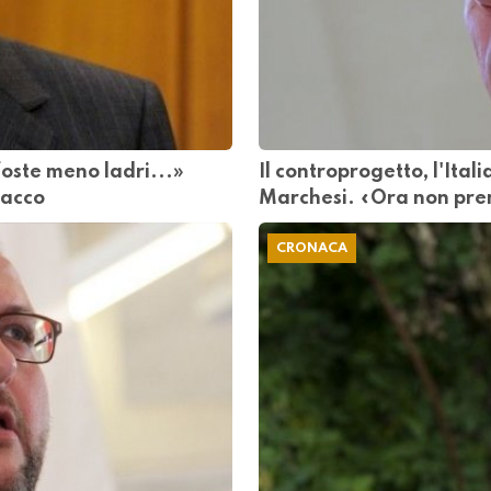
 foste meno ladri...»
Il controprogetto, l'Itali
tacco
Marchesi. «Ora non pren
CRONACA