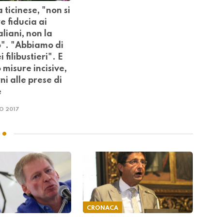
 ticinese, "non si
 fiducia ai
taliani, non la
". "Abbiamo di
 filibustieri". E
misure incisive,
rni alle prese di
e
O 2017
CRONACA