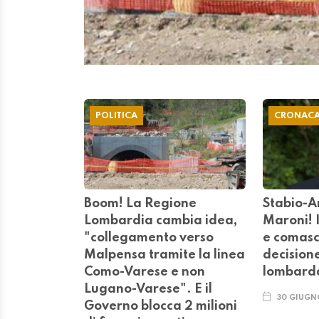
POLITICA
CRONAC
Boom! La Regione
Stabio-Ar
Lombardia cambia idea,
Maroni! I
"collegamento verso
e comasc
Malpensa tramite la linea
decisione
Como-Varese e non
lombard
Lugano-Varese". E il
30 GIUGN
Governo blocca 2 milioni