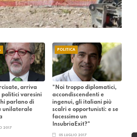
A
POLITICA
cisate, arriva
"Noi troppo diplomatici,
 politici varesini
accondiscendenti e
hi parlano di
ingenui, gli italiani più
 unilaterale
scalri e opportunisti: e se
a
facessimo un
InsubriaExit?"
O 2017
05 LUGLIO 2017