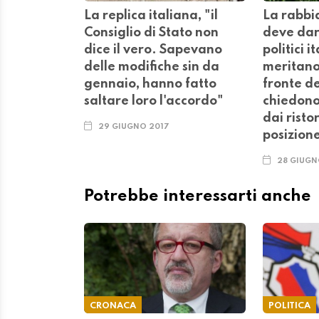
La replica italiana, "il
La rabbia
Consiglio di Stato non
deve dare
dice il vero. Sapevano
politici i
delle modifiche sin da
meritano
gennaio, hanno fatto
fronte dei
saltare loro l'accordo"
chiedono 
dai risto
29 GIUGNO 2017
posizion
28 GIUGN
Potrebbe interessarti anche
CRONACA
POLITICA