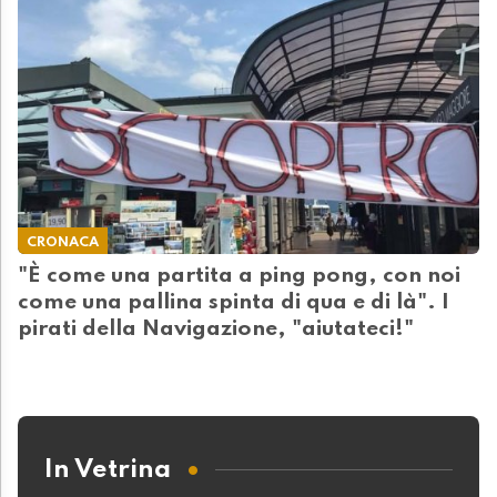
CRONACA
"È come una partita a ping pong, con noi
come una pallina spinta di qua e di là". I
pirati della Navigazione, "aiutateci!"
In Vetrina