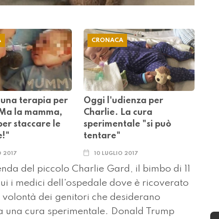
A
CRONACA
 una terapia per
Oggi l'udienza per
 Ma la mamma,
Charlie. La cura
per staccare le
sperimentale "si può
!"
tentare"
O 2017
10 LUGLIO 2017
da del piccolo Charlie Gard, il bimbo di 11
cui i medici dell'ospedale dove è ricoverato
a volontà dei genitori che desiderano
 a una cura sperimentale. Donald Trump