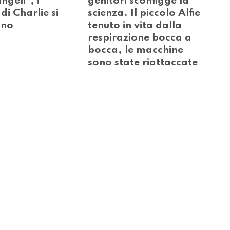
ngeli", i
genitori sconfigge la
di Charlie si
scienza. Il piccolo Alfie
ono
tenuto in vita dalla
respirazione bocca a
bocca, le macchine
sono state riattaccate