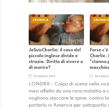
CRONACA
CRONAC
JeSuisCharlie: il caso del
Forse c'è
piccolo inglese divide e
Charlie.
strazia. Diritto di vivere o
"stanno 
di morire?
macchine
01 LUGLIO 2017
06 LUGLI
LONDRA - Colpo di scena nella vicen
mesi affetto da una rara malattia a 
vogliono staccare le spine, contro l
portarlo in America per sottoportlo