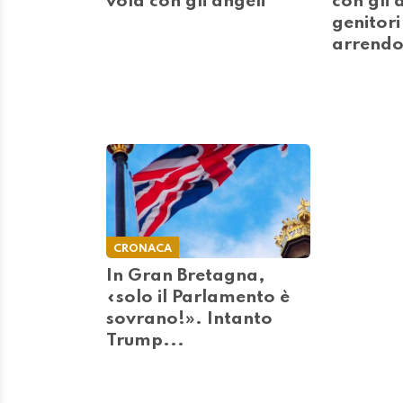
vola con gli angeli
con gli a
genitori 
arrend
CRONACA
In Gran Bretagna,
«solo il Parlamento è
sovrano!». Intanto
Trump...